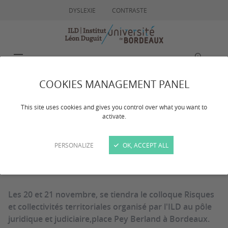
DYSLEXIE
CONTRASTE
MENU
RECHERCHE
COOKIES MANAGEMENT PANEL
Colloque Risques et
This site uses cookies and gives you control over what you want to
activate.
collectivités
PERSONALIZE
OK, ACCEPT ALL
territoriales
Les 20 et 21 novembre, se tiendra le colloque Risques
et collectivités territoriales organisé par l'ILD au pôle
juridique et judiciaire,place Pey Berland à Bordeaux.