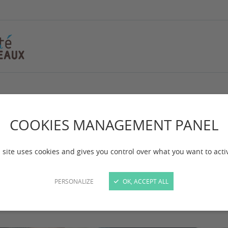
ctorat
COOKIES MANAGEMENT PANEL
 site uses cookies and gives you control over what you want to acti
PERSONALIZE
OK, ACCEPT ALL
itut Léon Duguit accueille près de 24 doctorants. Ils
x de thèses par les enseignants habilités à diriger de