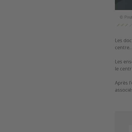
© Pix
Les doc
centre. 
Les ens
le cent
Après l
associé