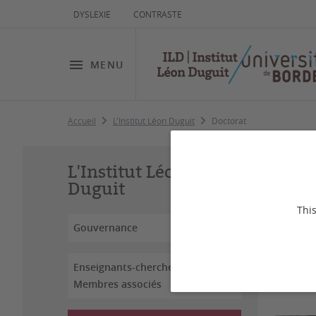
DYSLEXIE
CONTRASTE
MENU
Accueil
L'Institut Léon Duguit
Doctorat
Do
L'Institut Léon
Duguit
This
Gouvernance
L'Inst
Enseignants-chercheurs &
travau
Membres associés