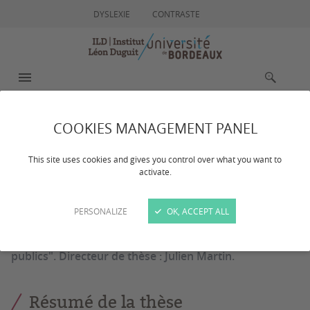
DYSLEXIE
CONTRASTE
MENU
RECHERCHE
COOKIES MANAGEMENT PANEL
ADA Kini
This site uses cookies and gives you control over what you want to
activate.
PERSONALIZE
OK, ACCEPT ALL
Thèse en préparation : "Régulation et contrats
publics". Directeur de thèse : Julien Martin.
Résumé de la thèse