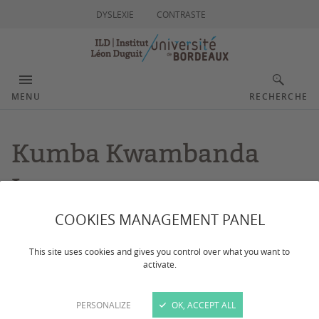
DYSLEXIE
CONTRASTE
MENU
RECHERCHE
Kumba Kwambanda
Lepere
COOKIES MANAGEMENT PANEL
Thèse en préparation : " Le contrôle des activités des
This site uses cookies and gives you control over what you want to
particuliers par l’administration ". Directeur de thèse le
activate.
Professeur Jean-François Brisson.
PERSONALIZE
OK, ACCEPT ALL