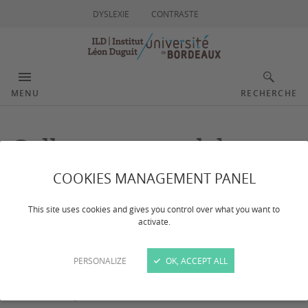
DYSLEXIE
CONTRASTE
MENU
RECHERCHE
Colloque annuel de
l'AFDA "Le droit
COOKIES MANAGEMENT PANEL
administratif au défi du
This site uses cookies and gives you control over what you want to
activate.
numérique"
PERSONALIZE
OK, ACCEPT ALL
Dernière mise à jour :
le 03/04/2025